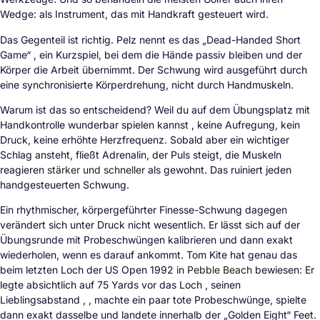
Wedge: als Instrument, das mit Handkraft gesteuert wird.
Das Gegenteil ist richtig. Pelz nennt es das „Dead-Handed Short
Game“ , ein Kurzspiel, bei dem die Hände passiv bleiben und der
Körper die Arbeit übernimmt. Der Schwung wird ausgeführt durch
eine synchronisierte Körperdrehung, nicht durch Handmuskeln.
Warum ist das so entscheidend? Weil du auf dem Übungsplatz mit
Handkontrolle wunderbar spielen kannst , keine Aufregung, kein
Druck, keine erhöhte Herzfrequenz. Sobald aber ein wichtiger
Schlag ansteht, fließt Adrenalin, der Puls steigt, die Muskeln
reagieren
stärker und schneller
als gewohnt. Das ruiniert jeden
handgesteuerten Schwung.
Ein rhythmischer, körpergeführter Finesse-Schwung dagegen
verändert sich unter Druck nicht wesentlich. Er lässt sich auf der
Übungsrunde mit Probeschwüngen kalibrieren und dann exakt
wiederholen, wenn es darauf ankommt. Tom Kite hat genau das
beim letzten Loch der US Open 1992 in
Pebble Beach
bewiesen: Er
legte absichtlich auf 75 Yards vor das Loch , seinen
Lieblingsabstand , , machte ein paar tote Probeschwünge, spielte
dann exakt dasselbe und landete innerhalb der „Golden Eight“ Feet.