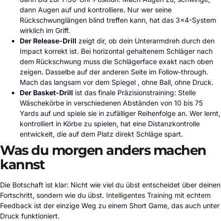
dann Augen auf und kontrolliere. Nur wer seine
Rückschwunglängen blind treffen kann, hat das 3×4-System
wirklich im Griff.
Der Release-Drill
zeigt dir, ob dein Unterarmdreh durch den
Impact korrekt ist. Bei horizontal gehaltenem Schläger nach
dem Rückschwung muss die Schlägerface exakt nach oben
zeigen. Dasselbe auf der anderen Seite im Follow-through.
Mach das langsam vor dem Spiegel , ohne Ball, ohne Druck.
Der Basket-Drill
ist das finale Präzisionstraining: Stelle
Wäschekörbe in verschiedenen Abständen von 10 bis 75
Yards auf und spiele sie in zufälliger Reihenfolge an. Wer lernt,
kontrolliert in Körbe zu spielen, hat eine Distanzkontrolle
entwickelt, die auf dem Platz direkt Schläge spart.
Was du morgen anders machen
kannst
Die Botschaft ist klar: Nicht wie viel du übst entscheidet über deinen
Fortschritt, sondern wie du übst.
Intelligentes Training mit echtem
Feedback
ist der einzige Weg zu einem Short Game, das auch unter
Druck funktioniert.