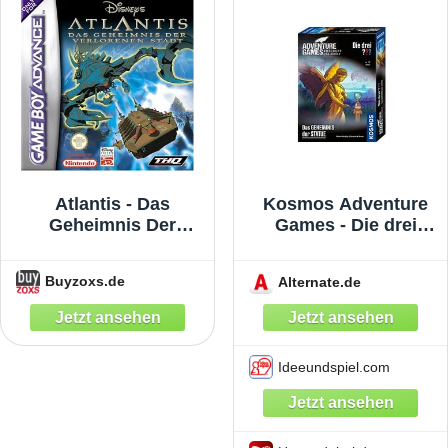
Atlantis - Das
Kosmos Adventure
Geheimnis Der
Games - Die drei
Verlorenen Stadt
???: Das Geheimnis
[Game Boy Advance]
der Statue, Brettspiel
Buyzoxs.de
Alternate.de
Ideeundspiel.com