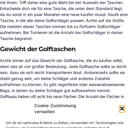
mit ihnen. Triff daher eine gute Wahl bei der Auswahl der Taschen.
Entscheide dich nie für eine Tasche, die unter dem Standard liegt,
da du sonst in ein paar Monaten eine neue kaufen musst. Kaufe eine
Tasche, in die alle deine Golfschläger passen. Achte auf die Größe.
Die meisten dieser Taschen können bis zu fünfzehn Golfschläger
aufnehmen. Bei Turnieren ist die Anzahl der Golfschläger in deiner
Tasche begrenzt.
Gewicht der Golftaschen
Achte immer auf das Gewicht der Golftasche, die du kaufen willst,
denn das ist von großer Bedeutung. Jede Golftasche sollte so leicht
sein, dass sie sich leicht transportieren lässt. Andererseits sollte sie
stabil genug sein, um deine Schläger und anderes Zubehör
aufnehmen zu können. Es gibt regenfeste oder wasserabweisende
Bags, in denen du deine Schläger gut aufbewahren kannst.
Golfbags haben oft acht bis neun Fächer. Die Anzahl der Fächer in
einer Golftasche hängt von der Anzahl und der Art des Zubehörs
Cookie-Zustimmung
ab, das du auf den Golfplatz mitnehmen willst. Wenn du mehrere
verwalten
Golfschläger mitnimmst, kannst du eine Tasche mit vielen
Unterteilungen kaufen. Solche Taschen sind ein bisschen schwerer
Um dir ein optimales Erlebnis zu bieten, verwenden wir Technologien wie
als die normalen Taschen. Ein paar von ihnen wiegen kaum 5 Pfund.
Cookies, um Geräteinformationen zu speichern und/oder darauf