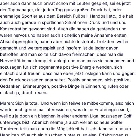
aber auch dann auch privat schon mit Leuten gespielt, sei es jetzt
der Topmanager, der jeden Tag ganz großen Druck hat, oder
ehemalige Sportler aus dem Bereich Fußball, Handball etc., die halt
auch auch gerade in sportlichen Situationen Druck und und und
Konzentration gewohnt sind. Auch die haben da gestanden und
waren nervös und haben auch sicherlich meine Annahme ersten
Abschlagvergleich, haben aber nichtsdestotrotz trotzdem weiter
gemacht und weitergespielt und insofern ist da jeder davon
betroffen und man sollte sich davon freimachen, dass man die
Nervosität immer komplett ablegt und man muss sie annehmen und
sozusagen für sich sogenannte positive Energie wenden, sich
einfach drauf freuen, dass man eben jetzt loslegen kann und gegen
den Druck sozusagen anarbeitet. Positiv annehmen, sich positive
Gedanken, Erinnerungen, positive Dinge in Erinnerung rufen oder
einfach ja, drauf freuen.
Maren: Sich ja total. Und wenn ich teilweise mitbekomme, also mich
würde auch gerne mal interessieren, was deine Erfahrungen sind,
weil du ja doch ein bisschen in einer anderen Liga, sozusagen Golf
unterwegs bist. Aber ich nehme ja auch viel an so neue Golfer
Turnieren teilt man eben die Möglichkeit hat sich dann so rund um
Handicap 45 auch ein bisschen runter zu spielen, Erfahrungen zu