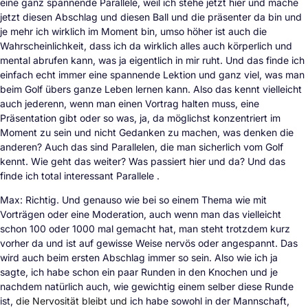
eine ganz spannende Parallele, weil ich stehe jetzt hier und mache
jetzt diesen Abschlag und diesen Ball und die präsenter da bin und
je mehr ich wirklich im Moment bin, umso höher ist auch die
Wahrscheinlichkeit, dass ich da wirklich alles auch körperlich und
mental abrufen kann, was ja eigentlich in mir ruht. Und das finde ich
einfach echt immer eine spannende Lektion und ganz viel, was man
beim Golf übers ganze Leben lernen kann. Also das kennt vielleicht
auch jederenn, wenn man einen Vortrag halten muss, eine
Präsentation gibt oder so was, ja, da möglichst konzentriert im
Moment zu sein und nicht Gedanken zu machen, was denken die
anderen? Auch das sind Parallelen, die man sicherlich vom Golf
kennt. Wie geht das weiter? Was passiert hier und da? Und das
finde ich total interessant Parallele .
Max: Richtig. Und genauso wie bei so einem Thema wie mit
Vorträgen oder eine Moderation, auch wenn man das vielleicht
schon 100 oder 1000 mal gemacht hat, man steht trotzdem kurz
vorher da und ist auf gewisse Weise nervös oder angespannt. Das
wird auch beim ersten Abschlag immer so sein. Also wie ich ja
sagte, ich habe schon ein paar Runden in den Knochen und je
nachdem natürlich auch, wie gewichtig einem selber diese Runde
ist,
die Nervosität bleibt und
ich habe sowohl in der Mannschaft,