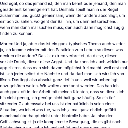
Und egal, ob das jemand ist, den man kennt oder jemand, den man
gerade erst kennengelernt hat. Deshalb spielt man in der Regel
zusammen und guckt gemeinsam, wenn der andere abschlägt, um
einfach zu sehen, wo geht der Ball hin, um dann entsprechend,
wenn man dann mal suchen muss, den auch dann möglichst zügig
finden zu können.
Maren: Und ja, aber das ist ein ganz typisches Thema auch wieder
ja, ich komme wieder mit den Parallelen zum Leben so dieses was
denken die andern? Das ist extrem verbreitet, da diese, dieser
soziale Druck, dieser diese Angst. Und da kann ich auch wirklich nur
appellieren, dass man sich davon möglichst frei macht, weil erst mal
ist sich jeder selbst der Nächste und da darf man sich wirklich von
lösen. Das liegt also absolut ganz tief in uns, weil wir unbedingt
dazugehören wollen. Wir wollen anerkannt werden. Das hab ich
auch ganz oft in der Arbeit mit meinen Klienten, dass so dieses Ich
bin nicht genug, ich genüge nicht halt ganz häufig. So ein tief
sitzender Glaubenssatz bei uns ist der natürlich in solch einer
Situation, wo ich etwas tue, was ich ja mal ganz ehrlich gefühlt
manchmal überhaupt nicht unter Kontrolle habe. Ja, also der
Golfsschwung ist ja die komplexeste Bewegung, die es gibt nach
Stabhochsprung, habe ich mal gehört,und dass dann auch