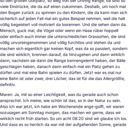
so den großen Golfplatz, so weg von der Driving Range, da sind so
viele Eindrücke, die da auf einen zukommen. Deshalb, um noch mal
den Bogen zurück zu spinnen zu den Kindern, die da kann man sich
sicherlich auf jeden Fall mal ein gutes Beispiel nehmen, weil die halt
völlig begeistert voll motiviert da losrennen. Und die sehen dann da.
Mensch, guck mal, die Vögel oder wenn ein Hase rüber hoppelt
oder einfach auch immer die unterschiedlichen Grassorten, die sind
völlig unvoreingenommen und völlig furchtlos und stehen da und
machen sich eigentlich gar keinen Kopf, was da so passiert, sondern
die sind wirklich, brennen darauf, da hinzugehen und dann wirklich
dann, nachdem sie dann die Range kennengelernt haben, der Bälle
geschlagen haben, danach dann einfach mal ein Platz gehen zu
dürfen und mal eine Bahn spielen zu dürfen. Jetzt war es mal nur
eine Bahn ist oder zwei, drei Löcher, das ist für die das Allergrößte,
definitiv.
Maren: Ja, mit so einer Leichtigkeit, was du gerade auch schon
ansprachst. Ich meine, wie schön ist das, so in der Natur zu sein.
Also ich war jetzt, ich habe am Wochenende ange-golft, wir waren
sozusagen am Sonntag morgen, das machen wir gerne, dass wir
wirklich recht früh starten. So um acht 08:20 sind wir glaube ich los.
Und dass es so herrlich da war mit der aufgehenden Sonne, gerade