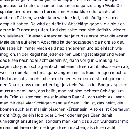
genauso für Leute, die einfach schon eine ganze lange Weile Golf
spielen und dann noch bei sich, im Heimatklub oder auch auf
anderen Plätzen, wo sie dann wieder sind, halt häufiger schon
gespielt haben. Da wird es definitiv Abschläge geben, die sie sich
gerne in Erinnerung rufen. Und das sollte man sich definitiv wieder
visualisieren. Für einen Anfänger, der jetzt das erste oder die ersten
Male dann auf einem Abschlag ist der sozusagen da nicht so der.
Da sage ich immer Mach es dir so angenehm und so einfach wie
möglich. In der Regel hat jeder seinen Lieblingsschläger und wenn
das Eisen neun oder acht sieben ist, dann völlig in Ordnung zu
sagen okay, ich schlag einfach mit einem Eisen acht, also sieben ab,
weil ich den Ball erst mal ganz angenehm ins Spiel bringen möchte.
Und man hat ja auch mit einem hohen Handicap erst mal gar nicht
den Druck, dass man unbedingt jetzt ein Paar oder Boogey spielen
muss an dem Loch, das heißt, man hat also mehrere Schläge, um
aufs Grün zu kommen, meist in einem Paar 4 Loch reicht es, wenn
man mit drei, vier Schlägen dann auf dem Grün ist, das heißt, die
können auch erst mal ein bisschen kürzer sein. Also es ist überhaupt
nicht nötig, da ein Holz oder Driver oder langes Eisen damit
unbedingt anzufangen, sondern man kann das auch wunderbar mit
einem mittleren oder niedrigen Eisen machen, also Eisen acht,