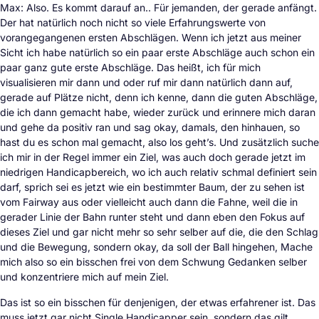
Max: Also. Es kommt darauf an.. Für jemanden, der gerade anfängt.
Der hat natürlich noch nicht so viele Erfahrungswerte von
vorangegangenen ersten Abschlägen. Wenn ich jetzt aus meiner
Sicht ich habe natürlich so ein paar erste Abschläge auch schon ein
paar ganz gute erste Abschläge. Das heißt, ich für mich
visualisieren mir dann und oder ruf mir dann natürlich dann auf,
gerade auf Plätze nicht, denn ich kenne, dann die guten Abschläge,
die ich dann gemacht habe, wieder zurück und erinnere mich daran
und gehe da positiv ran und sag okay, damals, den hinhauen, so
hast du es schon mal gemacht, also los geht’s. Und zusätzlich suche
ich mir in der Regel immer ein Ziel, was auch doch gerade jetzt im
niedrigen Handicapbereich, wo ich auch relativ schmal definiert sein
darf, sprich sei es jetzt wie ein bestimmter Baum, der zu sehen ist
vom Fairway aus oder vielleicht auch dann die Fahne, weil die in
gerader Linie der Bahn runter steht und dann eben den Fokus auf
dieses Ziel und gar nicht mehr so sehr selber auf die, die den Schlag
und die Bewegung, sondern okay, da soll der Ball hingehen, Mache
mich also so ein bisschen frei von dem Schwung Gedanken selber
und konzentriere mich auf mein Ziel.
Das ist so ein bisschen für denjenigen, der etwas erfahrener ist. Das
muss jetzt gar nicht Single Handicapper sein, sondern das gilt