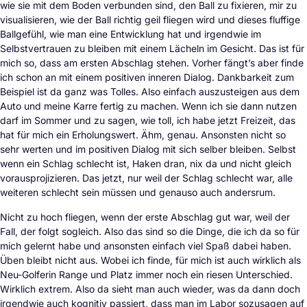
wie sie mit dem Boden verbunden sind, den Ball zu fixieren, mir zu
visualisieren, wie der Ball richtig geil fliegen wird und dieses fluffige
Ballgefühl, wie man eine Entwicklung hat und irgendwie im
Selbstvertrauen zu bleiben mit einem Lächeln im Gesicht. Das ist für
mich so, dass am ersten Abschlag stehen. Vorher fängt’s aber finde
ich schon an mit einem positiven inneren Dialog. Dankbarkeit zum
Beispiel ist da ganz was Tolles. Also einfach auszusteigen aus dem
Auto und meine Karre fertig zu machen. Wenn ich sie dann nutzen
darf im Sommer und zu sagen, wie toll, ich habe jetzt Freizeit, das
hat für mich ein Erholungswert. Ähm, genau. Ansonsten nicht so
sehr werten und im positiven Dialog mit sich selber bleiben. Selbst
wenn ein Schlag schlecht ist, Haken dran, nix da und nicht gleich
vorausprojizieren. Das jetzt, nur weil der Schlag schlecht war, alle
weiteren schlecht sein müssen und genauso auch andersrum.
Nicht zu hoch fliegen, wenn der erste Abschlag gut war, weil der
Fall, der folgt sogleich. Also das sind so die Dinge, die ich da so für
mich gelernt habe und ansonsten einfach viel Spaß dabei haben.
Üben bleibt nicht aus. Wobei ich finde, für mich ist auch wirklich als
Neu-Golferin Range und Platz immer noch ein riesen Unterschied.
Wirklich extrem. Also da sieht man auch wieder, was da dann doch
irgendwie auch kognitiv passiert, dass man im Labor sozusagen auf