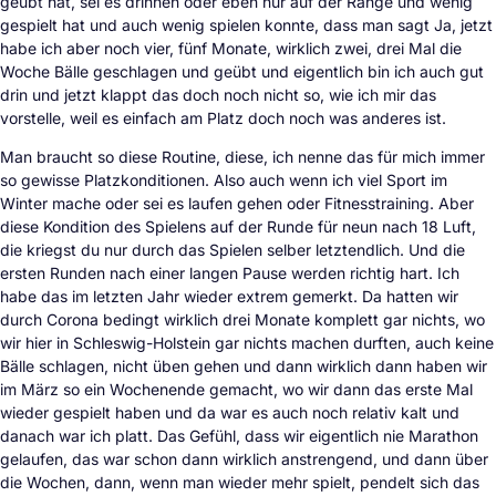
geübt hat, sei es drinnen oder eben nur auf der Range und wenig
gespielt hat und auch wenig spielen konnte, dass man sagt Ja, jetzt
habe ich aber noch vier, fünf Monate, wirklich zwei, drei Mal die
Woche Bälle geschlagen und geübt und eigentlich bin ich auch gut
drin und jetzt klappt das doch noch nicht so, wie ich mir das
vorstelle, weil es einfach am Platz doch noch was anderes ist.
Man braucht so diese Routine, diese, ich nenne das für mich immer
so gewisse Platzkonditionen. Also auch wenn ich viel Sport im
Winter mache oder sei es laufen gehen oder Fitnesstraining. Aber
diese Kondition des Spielens auf der Runde für neun nach 18 Luft,
die kriegst du nur durch das Spielen selber letztendlich. Und die
ersten Runden nach einer langen Pause werden richtig hart. Ich
habe das im letzten Jahr wieder extrem gemerkt. Da hatten wir
durch Corona bedingt wirklich drei Monate komplett gar nichts, wo
wir hier in Schleswig-Holstein gar nichts machen durften, auch keine
Bälle schlagen, nicht üben gehen und dann wirklich dann haben wir
im März so ein Wochenende gemacht, wo wir dann das erste Mal
wieder gespielt haben und da war es auch noch relativ kalt und
danach war ich platt. Das Gefühl, dass wir eigentlich nie Marathon
gelaufen, das war schon dann wirklich anstrengend, und dann über
die Wochen, dann, wenn man wieder mehr spielt, pendelt sich das