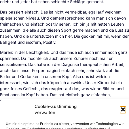
erlebt und jeder hat schon schlechte Schläge gemacht.
Das passiert einfach. Das ist nicht vermeidbar, egal auf welchem
spielerischen Niveau. Und dementsprechend kann man sich davon
freimachen und einfach positiv sehen. Ich bin ja mit netten Leuten
zusammen, die alle auch diesen Sport gerne machen und da Lust zu
haben. Und die unterstützen mich hier. Die gucken mit mir, wenn der
Ball geht und insofern, Positiv.
Maren: in der Leichtigkeit. Und das finde ich auch immer noch ganz
spannend. Da möchte ich auch unsere Zuhörer noch mal für
sensibilisieren. Das habe ich der Diagonse therapeutischen Arbeit,
auch dass unser Körper reagiert einfach sehr, sehr stark auf die
Bilder und Gedanken in unserem Kopf. Also das ist wirklich
interessant, wie sich das körperlich auswirkt. Unser Körper ist ein
ganz feines Geflecht, das reagiert auf das, was wir an Bildern und
Emotionen im Kopf haben. Das hat einfach ganz einfachen,
evolutionsbedingten Grund, weil wir eben damals immer spürten,
Cookie-Zustimmung
der Säbelzahntiger kommt um die Ecke, dann haben wir sozusagen
verwalten
auf Flucht oder Angriff gepolt. Heute gibt es keine Säbelzahntiger
mehr, aber Stresssituationen im Job oder eben auch beim Golfen.
Um dir ein optimales Erlebnis zu bieten, verwenden wir Technologien wie
Das wirkt sich sehr, sehr stark dann auch körperlich aus.
Cookies, um Geräteinformationen zu speichern und/oder darauf