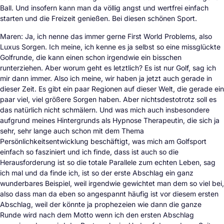
Ball. Und insofern kann man da völlig angst und wertfrei einfach
starten und die Freizeit genießen. Bei diesen schönen Sport.
Maren: Ja, ich nenne das immer gerne First World Problems, also
Luxus Sorgen. Ich meine, ich kenne es ja selbst so eine missglückte
Golfrunde, die kann einen schon irgendwie ein bisschen
runterziehen. Aber worum geht es letztlich? Es ist nur Golf, sag ich
mir dann immer. Also ich meine, wir haben ja jetzt auch gerade in
dieser Zeit. Es gibt ein paar Regionen auf dieser Welt, die gerade ein
paar viel, viel größere Sorgen haben. Aber nichtsdestotrotz soll es
das natürlich nicht schmälern. Und was mich auch insbesondere
aufgrund meines Hintergrunds als Hypnose Therapeutin, die sich ja
sehr, sehr lange auch schon mit dem Thema
Persönlichkeitsentwicklung beschäftigt, was mich am Golfsport
einfach so fasziniert und ich finde, dass ist auch so die
Herausforderung ist so die totale Parallele zum echten Leben, sag
ich mal und da finde ich, ist so der erste Abschlag ein ganz
wunderbares Beispiel, weil irgendwie gewichtet man dem so viel bei,
also dass man da eben so angespannt häufig ist vor diesem ersten
Abschlag, weil der könnte ja prophezeien wie dann die ganze
Runde wird nach dem Motto wenn ich den ersten Abschlag