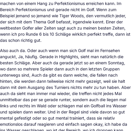
machen von einem Hang zu Perfektionismus erreichen kann. Im
Bereich Perfektionismus und gerade nicht im Golf. Wenn zum
Beispiel jemand so jemand wie Tiger Woods, den vermutlich jeder,
der sich mit dem Thema Golf befasst, irgendwie kennt. Einer der
weltbesten Golfer aller Zeiten sagt auch zu meinen besten Zeiten,
wenn ich pro Runde 6 bis 10 Schläge wirklich perfekt treffe, dann ist
das schon richtig gut.
Also auch da. Oder auch wenn man sich Golf mal im Fernsehen
anguckt, Ja, häufig. Gerade in Highlights, sieht man natürlich die
besten Schläge. Aber auch da gerade jetzt so an einem Sonntag,
wo dann so mehrere Spieler dann auch in den letzten Gruppen
unterwegs sind, Auch da gibt es dann welche, die fallen nach
hinten, die werden dann teilweise nicht mehr gezeigt, weil sie halt
dann mit dem Ausgang des Turniers nichts mehr zu tun haben. Aber
auch da sieht man immer mal wieder, die treffen nicht jedes Mal
unmittelbar das per se gerade runter, sondern auch die liegen mal
links und rechts im Wald oder schlagen mal ein Golfball ins Wasser
und spielen dann weiter. Und in der Regel sind viele davon so gut
mental gefestigt oder so gut mental trainiert, dass sie relativ
emotionslos darauf reagieren und einfach sagen okay, ich habe da
ins Wasser geschlagen, wo ist der Bereich, wo ich droppen kann