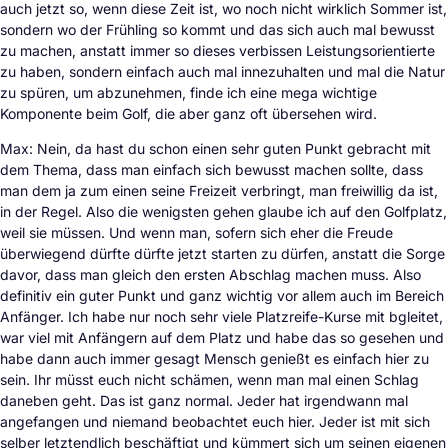
auch jetzt so, wenn diese Zeit ist, wo noch nicht wirklich Sommer ist,
sondern wo der Frühling so kommt und das sich auch mal bewusst
zu machen, anstatt immer so dieses verbissen Leistungsorientierte
zu haben, sondern einfach auch mal innezuhalten und mal die Natur
zu spüren, um abzunehmen, finde ich eine mega wichtige
Komponente beim Golf, die aber ganz oft übersehen wird.
Max: Nein, da hast du schon einen sehr guten Punkt gebracht mit
dem Thema, dass man einfach sich bewusst machen sollte, dass
man dem ja zum einen seine Freizeit verbringt, man freiwillig da ist,
in der Regel. Also die wenigsten gehen glaube ich auf den Golfplatz,
weil sie müssen. Und wenn man, sofern sich eher die Freude
überwiegend dürfte dürfte jetzt starten zu dürfen, anstatt die Sorge
davor, dass man gleich den ersten Abschlag machen muss. Also
definitiv ein guter Punkt und ganz wichtig vor allem auch im Bereich
Anfänger. Ich habe nur noch sehr viele Platzreife-Kurse mit bgleitet,
war viel mit Anfängern auf dem Platz und habe das so gesehen und
habe dann auch immer gesagt Mensch genießt es einfach hier zu
sein. Ihr müsst euch nicht schämen, wenn man mal einen Schlag
daneben geht. Das ist ganz normal. Jeder hat irgendwann mal
angefangen und niemand beobachtet euch hier. Jeder ist mit sich
selber letztendlich beschäftigt und kümmert sich um seinen eigenen