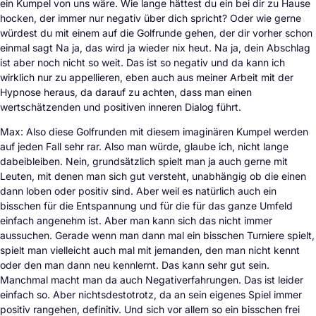
ein Kumpel von uns wäre. Wie lange hättest du ein bei dir zu Hause
hocken, der immer nur negativ über dich spricht? Oder wie gerne
würdest du mit einem auf die Golfrunde gehen, der dir vorher schon
einmal sagt Na ja, das wird ja wieder nix heut. Na ja, dein Abschlag
ist aber noch nicht so weit. Das ist so negativ und da kann ich
wirklich nur zu appellieren, eben auch aus meiner Arbeit mit der
Hypnose heraus, da darauf zu achten, dass man einen
wertschätzenden und positiven inneren Dialog führt.
Max: Also diese Golfrunden mit diesem imaginären Kumpel werden
auf jeden Fall sehr rar. Also man würde, glaube ich, nicht lange
dabeibleiben. Nein, grundsätzlich spielt man ja auch gerne mit
Leuten, mit denen man sich gut versteht, unabhängig ob die einen
dann loben oder positiv sind. Aber weil es natürlich auch ein
bisschen für die Entspannung und für die für das ganze Umfeld
einfach angenehm ist. Aber man kann sich das nicht immer
aussuchen. Gerade wenn man dann mal ein bisschen Turniere spielt,
spielt man vielleicht auch mal mit jemanden, den man nicht kennt
oder den man dann neu kennlernt. Das kann sehr gut sein.
Manchmal macht man da auch Negativerfahrungen. Das ist leider
einfach so. Aber nichtsdestotrotz, da an sein eigenes Spiel immer
positiv rangehen, definitiv. Und sich vor allem so ein bisschen frei