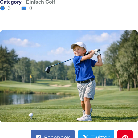
Category
Einfach Golf
3
0
Facebook
Twitter