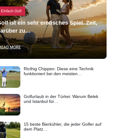
Einfach Golf
olf ist ein sehr erotisches Spiel. Zeit,
arüber zu…
READ MORE
Ricthig Chippen: Diese eine Technik
funktioniert bei den meisten…
Golfurlaub in der Türkei: Warum Belek
und Istanbul für…
15 beste Bierkühler, die jeder Golfer auf
dem Platz…