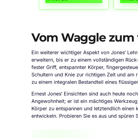
einstellbare
Leder ver
Handmuskeltrainer, Grip
Gefühl 
Silikon Ring, Finger Stretcher,
Finger Trainer und einen
Bewahrungsbeutel.
Vom Waggle zum 
Ein weiterer wichtiger Aspekt von Jones‘ Lehr
erweitern, bis er zu einem vollständigen Rüc
fester Griff, entspannter Körper, fingergeste
Schultern und Knie zur richtigen Zeit und am
zu einem integralen Bestandteil eines flüssig
Ernest Jones‘ Einsichten sind auch heute noch
Angewohnheit; er ist ein mächtiges Werkzeug
Körper zu entspannen und letztendlich einen 
entwickeln. Probieren Sie es aus und spüren 