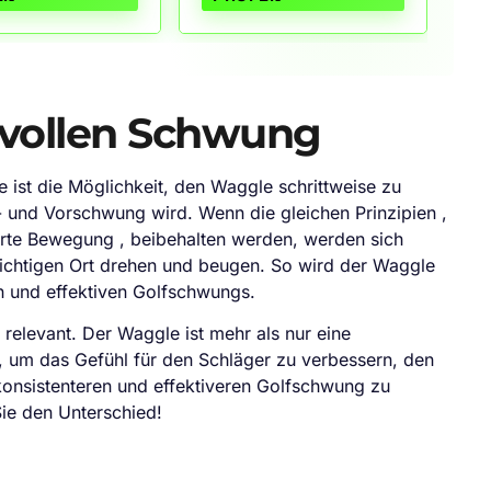
Golferinnen; Jeder Damen-
bessern Griffigkeit,
(Marron, S, Links)
Golfhandschuh verfügt über
und Haltbarkeit für
hochwertige Materialien,
alle Golfer;
hervorragendes Design und
auch unsere eigenen
gedruckten Muster für Ihren
vollen Schwung
Bedarf.
e ist die Möglichkeit, den Waggle schrittweise zu
k- und Vorschwung wird. Wenn die gleichen Prinzipien ,
uerte Bewegung , beibehalten werden, werden sich
 richtigen Ort drehen und beugen. So wird der Waggle
en und effektiven Golfschwungs.
 relevant. Der Waggle ist mehr als nur eine
, um das Gefühl für den Schläger zu verbessern, den
konsistenteren und effektiveren Golfschwung zu
Sie den Unterschied!