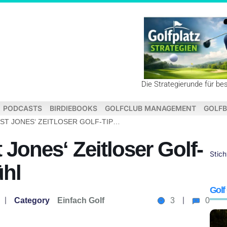
Die Strategierunde für be
PODCASTS
BIRDIEBOOKS
GOLFCLUB MANAGEMENT
GOLFB
DER WAGGLE: ERNEST JONES‘ ZEITLOSER GOLF-TIPP FÜR MEHR GEFÜHL
Jones‘ Zeitloser Golf-
Stic
ühl
Golf
Category
Einfach Golf
3
0