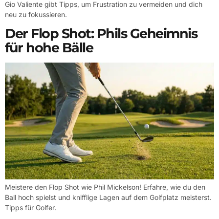
Gio Valiente gibt Tipps, um Frustration zu vermeiden und dich
neu zu fokussieren.
Der Flop Shot: Phils Geheimnis
für hohe Bälle
Meistere den Flop Shot wie Phil Mickelson! Erfahre, wie du den
Ball hoch spielst und knifflige Lagen auf dem Golfplatz meisterst.
Tipps für Golfer.