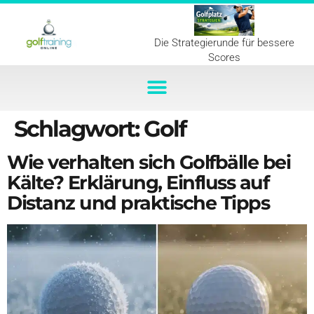
Die Strategierunde für bessere
Scores
Schlagwort:
Golf
Wie verhalten sich Golfbälle bei
Kälte? Erklärung, Einfluss auf
Distanz und praktische Tipps