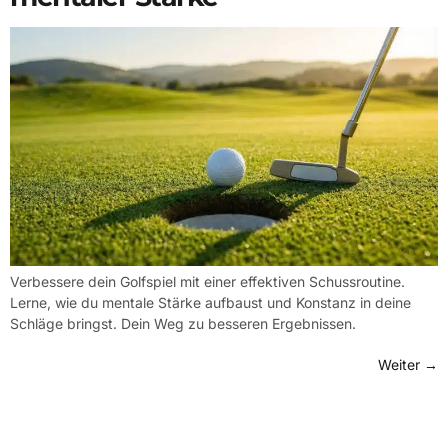
Verbessere dein Golfspiel mit einer effektiven Schussroutine.
Lerne, wie du mentale Stärke aufbaust und Konstanz in deine
Schläge bringst. Dein Weg zu besseren Ergebnissen.
Weiter
→