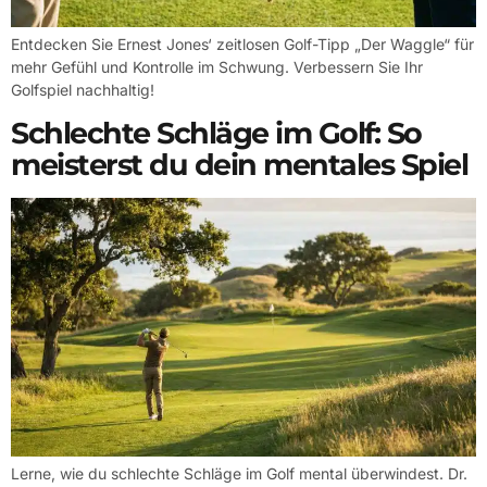
Entdecken Sie Ernest Jones‘ zeitlosen Golf-Tipp „Der Waggle“ für
mehr Gefühl und Kontrolle im Schwung. Verbessern Sie Ihr
Golfspiel nachhaltig!
Schlechte Schläge im Golf: So
meisterst du dein mentales Spiel
Lerne, wie du schlechte Schläge im Golf mental überwindest. Dr.