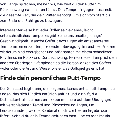
von Länge sprechen, meinen wir, wie weit du den Putter im
Rückschwung nach hinten führst. Das Tempo hingegen beschreibt
die gesamte Zeit, die dein Putter benötigt, um sich vom Start bis
zum Ende des Schlags zu bewegen.
Interessanterweise hat jeder Golfer sein eigenes, leicht
unterschiedliches Tempo. Es gibt keine universelle „richtige“
Geschwindigkeit. Manche Golfer bevorzugen ein entspannteres
Tempo mit einer sanften, fließenden Bewegung hin und her. Andere
wiederum sind energischer und prägnanter, mit einem schnelleren
Rhythmus im Rück- und Durchschwung. Keines dieser Tempi ist dem
anderen überlegen. Oft spiegelt es die Persönlichkeit des Golfers
wider oder die Art und Weise, wie er das Golfspiel gelernt hat.
Finde dein persönliches Putt-Tempo
Der Schlüssel liegt darin, dein eigenes, konsistentes Putt-Tempo zu
finden, das sich für dich natürlich anfühlt und dir hilft, die
Distanzkontrolle zu meistern. Experimentiere auf dem Übungsgrün
mit verschiedenen Tempi und Rückschwunglängen, um
herauszufinden, welche Kombination dir die besten Ergebnisse
liefert. Sobald du dein Tempo gefunden hast, übe es regelmäßig,