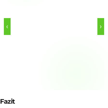
❮
❯
Fazit