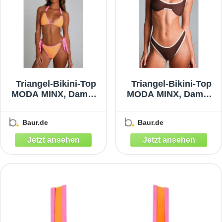
Triangel-Bikini-Top
Triangel-Bikini-Top
MODA MINX, Damen,
MODA MINX, Damen,
Gr. S, orange, 82%
Gr. S, braun, 82%
Polyamid, 18%
Polyamid, 18%
Baur.de
Baur.de
Elasthan,
Elasthan,
mehrfarbig, Bikini-
mehrfarbig, Bikini-
Oberteile, im
Oberteile, im
Kontrast-Design
Kontrast-Design