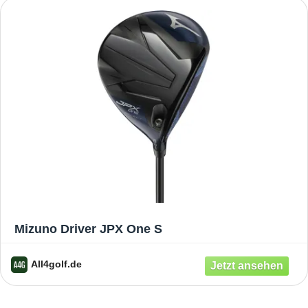
Mizuno Driver JPX One S
All4golf.de