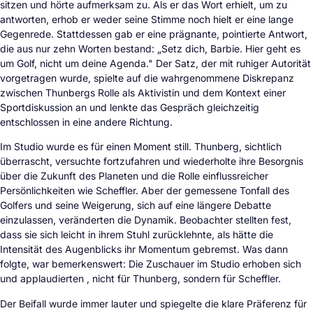
sitzen und hörte aufmerksam zu. Als er das Wort erhielt, um zu
antworten, erhob er weder seine Stimme noch hielt er eine lange
Gegenrede. Stattdessen gab er eine prägnante, pointierte Antwort,
die aus nur zehn Worten bestand: „Setz dich, Barbie. Hier geht es
um Golf, nicht um deine Agenda." Der Satz, der mit ruhiger Autorität
vorgetragen wurde, spielte auf die wahrgenommene Diskrepanz
zwischen Thunbergs Rolle als Aktivistin und dem Kontext einer
Sportdiskussion an und lenkte das Gespräch gleichzeitig
entschlossen in eine andere Richtung.
Im Studio wurde es für einen Moment still. Thunberg, sichtlich
überrascht, versuchte fortzufahren und wiederholte ihre Besorgnis
über die Zukunft des Planeten und die Rolle einflussreicher
Persönlichkeiten wie Scheffler. Aber der gemessene Tonfall des
Golfers und seine Weigerung, sich auf eine längere Debatte
einzulassen, veränderten die Dynamik. Beobachter stellten fest,
dass sie sich leicht in ihrem Stuhl zurücklehnte, als hätte die
Intensität des Augenblicks ihr Momentum gebremst. Was dann
folgte, war bemerkenswert: Die Zuschauer im Studio erhoben sich
und applaudierten , nicht für Thunberg, sondern für Scheffler.
Der Beifall wurde immer lauter und spiegelte die klare Präferenz für