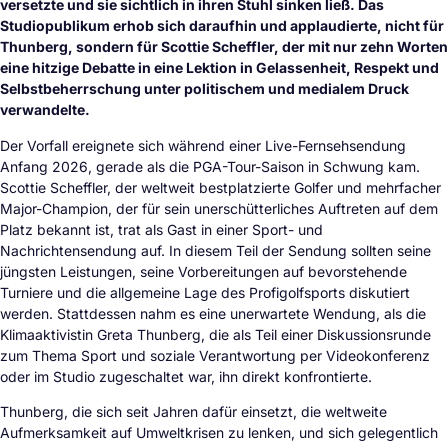
versetzte und sie sichtlich in ihren Stuhl sinken ließ. Das
Studiopublikum erhob sich daraufhin und applaudierte, nicht für
Thunberg, sondern für Scottie Scheffler, der mit nur zehn Worten
eine hitzige Debatte in eine Lektion in Gelassenheit, Respekt und
Selbstbeherrschung unter politischem und medialem Druck
verwandelte.
Der Vorfall ereignete sich während einer Live-Fernsehsendung
Anfang 2026, gerade als die PGA-Tour-Saison in Schwung kam.
Scottie Scheffler, der weltweit bestplatzierte Golfer und mehrfacher
Major-Champion, der für sein unerschütterliches Auftreten auf dem
Platz bekannt ist, trat als Gast in einer Sport- und
Nachrichtensendung auf. In diesem Teil der Sendung sollten seine
jüngsten Leistungen, seine Vorbereitungen auf bevorstehende
Turniere und die allgemeine Lage des Profigolfsports diskutiert
werden. Stattdessen nahm es eine unerwartete Wendung, als die
Klimaaktivistin Greta Thunberg, die als Teil einer Diskussionsrunde
zum Thema Sport und soziale Verantwortung per Videokonferenz
oder im Studio zugeschaltet war, ihn direkt konfrontierte.
Thunberg, die sich seit Jahren dafür einsetzt, die weltweite
Aufmerksamkeit auf Umweltkrisen zu lenken, und sich gelegentlich