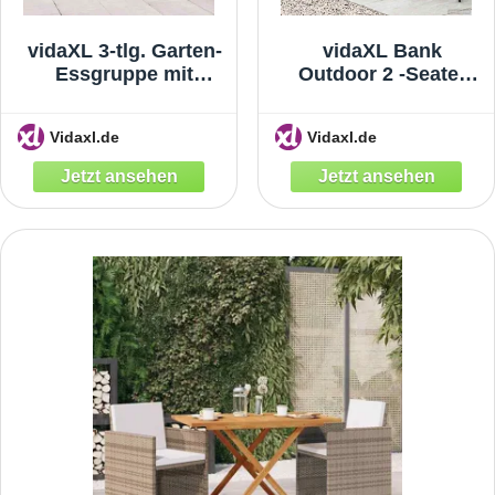
vidaXL 3-tlg. Garten-
vidaXL Bank
Essgruppe mit
Outdoor 2 -Seater
Kissen Grau Grau
107 x 61 x 80 cm
Poly-Rattan
Vidaxl.de
Vidaxl.de
Rechteckig Schwarz