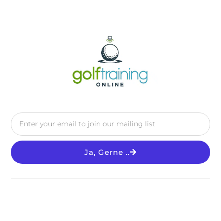
Taschen Für Herren
Lochs &
Damen Arbeiten Dem
Geheimtipps
Bau Im Verkehr
Ja, Gerne ..