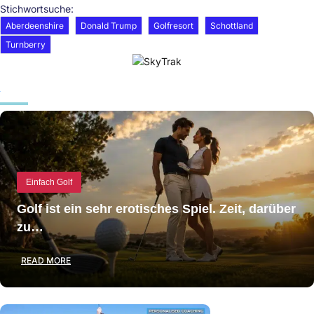
Stichwortsuche:
Aberdeenshire
Donald Trump
Golfresort
Schottland
Turnberry
Einfach Golf
Golf ist ein sehr erotisches Spiel. Zeit, darüber
zu…
READ MORE