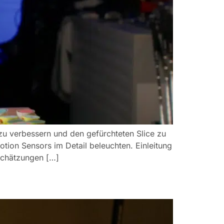
 zu verbessern und den gefürchteten Slice zu
tion Sensors im Detail beleuchten. Einleitung
 Schätzungen […]