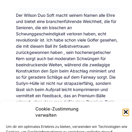
Der Wilson Duo Soft macht seinem Namen alle Ehre
und bietet eine branchenführende Weichheit, die für
Senioren, die ein bisschen an
Schwunggeschwindigkeit verloren haben, echt
revolutionär ist. Ich habe schon viele Golfer gesehen,
die mit diesem Ball ihr Selbstvertrauen
zurückgewonnen haben , sein hochenergetischer
Kern sorgt auch bei moderaten Schwüngen für
beeindruckende Weiten, während die zweilagige
Konstruktion den Spin beim Abschlag minimiert und
so für geradere Schläge auf dem Fairway sorgt. Die
Surlyn-Hülle ist nicht nur strapazierfähig, sondern
lässt sich beim Aufprall leicht komprimieren und
vermittelt ein Feedback, das an Premium-Bälle
erinnert, ohne dass man dafür einen Premium-Preis
zahlen muss. Mit 4,6 Sternen aus 145 Bewertungen
Cookie-Zustimmung
bin ich offensichtlich nicht der Einzige, der dieses
verwalten
Juwel für Spieler empfiehlt, die sowohl Leistung als
auch Wert suchen.
Um dir ein optimales Erlebnis zu bieten, verwenden wir Technologien wie
Cookies, um Geräteinformationen zu speichern und/oder darauf