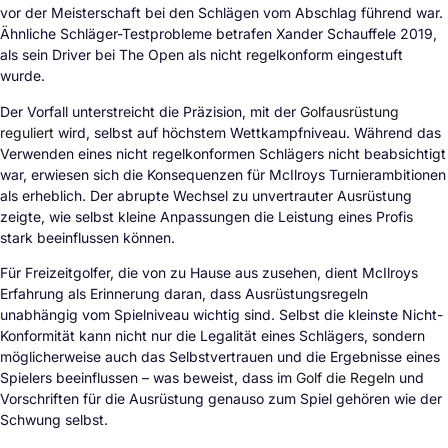
vor der Meisterschaft bei den Schlägen vom Abschlag führend war.
Ähnliche Schläger-Testprobleme betrafen Xander Schauffele 2019,
als sein Driver bei The Open als nicht regelkonform eingestuft
wurde.
Der Vorfall unterstreicht die Präzision, mit der
Golfausrüstung
reguliert
wird, selbst auf höchstem Wettkampfniveau. Während das
Verwenden eines nicht regelkonformen Schlägers nicht beabsichtigt
war, erwiesen sich die Konsequenzen für McIlroys Turnierambitionen
als erheblich. Der abrupte Wechsel zu unvertrauter Ausrüstung
zeigte, wie selbst kleine Anpassungen die Leistung eines Profis
stark beeinflussen können.
Für Freizeitgolfer, die von zu Hause aus zusehen, dient McIlroys
Erfahrung als Erinnerung daran, dass Ausrüstungsregeln
unabhängig vom Spielniveau wichtig sind. Selbst die kleinste Nicht-
Konformität kann nicht nur die Legalität eines Schlägers, sondern
möglicherweise auch das Selbstvertrauen und die Ergebnisse eines
Spielers beeinflussen – was beweist, dass im
Golf die Regeln
und
Vorschriften für die Ausrüstung genauso zum Spiel gehören wie der
Schwung selbst.