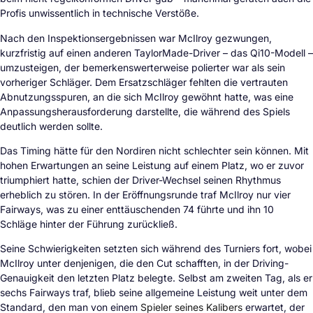
Profis unwissentlich in technische Verstöße.
Nach den Inspektionsergebnissen war McIlroy gezwungen,
kurzfristig auf einen anderen TaylorMade-Driver – das Qi10-Modell –
umzusteigen, der bemerkenswerterweise polierter war als sein
vorheriger Schläger. Dem Ersatzschläger fehlten die vertrauten
Abnutzungsspuren, an die sich McIlroy gewöhnt hatte, was eine
Anpassungsherausforderung darstellte, die während des Spiels
deutlich werden sollte.
Das Timing hätte für den Nordiren nicht schlechter sein können. Mit
hohen Erwartungen an seine Leistung auf einem Platz, wo er zuvor
triumphiert hatte, schien der Driver-Wechsel seinen Rhythmus
erheblich zu stören. In der Eröffnungsrunde traf McIlroy nur vier
Fairways, was zu einer enttäuschenden 74 führte und ihn 10
Schläge hinter der Führung zurückließ.
Seine Schwierigkeiten setzten sich während des Turniers fort, wobei
McIlroy unter denjenigen, die den Cut schafften, in der Driving-
Genauigkeit den letzten Platz belegte. Selbst am zweiten Tag, als er
sechs Fairways traf, blieb seine allgemeine Leistung weit unter dem
Standard, den man von einem
Spieler seines Kalibers
erwartet, der