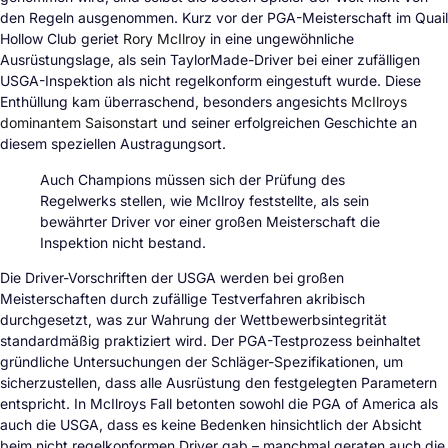
den Regeln ausgenommen. Kurz vor der PGA-Meisterschaft im Quail
Hollow Club geriet
Rory McIlroy
in eine ungewöhnliche
Ausrüstungslage, als sein TaylorMade-Driver bei einer zufälligen
USGA-Inspektion als nicht regelkonform eingestuft wurde. Diese
Enthüllung kam überraschend, besonders angesichts
McIlroys
dominantem Saisonstart
und seiner erfolgreichen Geschichte an
diesem speziellen Austragungsort.
Auch Champions müssen sich der Prüfung des
Regelwerks stellen, wie McIlroy feststellte, als sein
bewährter Driver vor einer großen Meisterschaft die
Inspektion nicht bestand.
Die Driver-Vorschriften der USGA werden bei großen
Meisterschaften durch zufällige Testverfahren akribisch
durchgesetzt, was zur Wahrung der Wettbewerbsintegrität
standardmäßig praktiziert wird. Der PGA-Testprozess beinhaltet
gründliche Untersuchungen der Schläger-Spezifikationen, um
sicherzustellen, dass alle Ausrüstung den festgelegten Parametern
entspricht. In McIlroys Fall betonten sowohl die PGA of America als
auch die USGA, dass es keine Bedenken hinsichtlich der Absicht
beim nicht regelkonformen Driver gab – manchmal geraten auch die