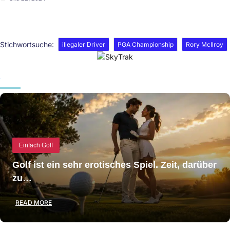
Stichwortsuche:
illegaler Driver
PGA Championship
Rory McIlroy
Einfach Golf
Golf ist ein sehr erotisches Spiel. Zeit, darüber
zu…
READ MORE