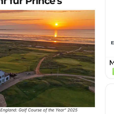
r für Prince’s
E
r „England: Golf Course of the Year“ 2025