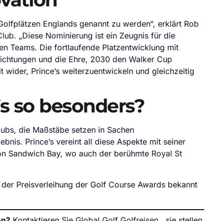
 Golfplätzen Englands genannt zu werden“, erklärt Rob
Club
. „Diese Nominierung ist ein Zeugnis für die
en Teams. Die fortlaufende Platzentwicklung mit
nrichtungen und die Ehre, 2030 den Walker Cup
t wider, Prince’s weiterzuentwickeln und gleichzeitig
s so besonders?
lubs, die Maßstäbe setzen in Sachen
bnis. Prince’s vereint all diese Aspekte mit seiner
von Sandwich Bay, wo auch der berühmte
Royal St
der Preisverleihung der Golf Course Awards bekannt
en?
Kontaktieren Sie
Global Golf Golfreisen
, sie stellen