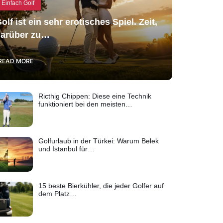
Einfach Golf
olf ist ein sehr erotisches Spiel. Zeit,
arüber zu…
READ MORE
Ricthig Chippen: Diese eine Technik
funktioniert bei den meisten…
Golfurlaub in der Türkei: Warum Belek
und Istanbul für…
15 beste Bierkühler, die jeder Golfer auf
dem Platz…