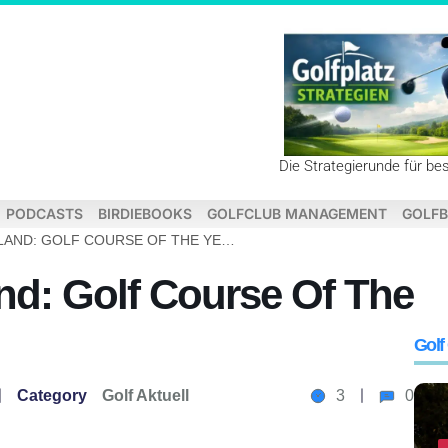
Die Strategierunde für be
PODCASTS
BIRDIEBOOKS
GOLFCLUB MANAGEMENT
GOLFB
FINALIST FÜR „ENGLAND: GOLF COURSE OF THE YEAR“ 2025
and: Golf Course Of The
Golf
Category
Golf Aktuell
3
0