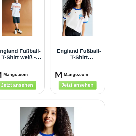
ngland Fußball-
England Fußball-
T-Shirt weiß -
T-Shirt
Kinder - 9-10
cremeweiß -
Jahre - MANGO
Kinder - 7-8
Mango.com
Mango.com
KIDS
Jahre - MANGO
KIDS