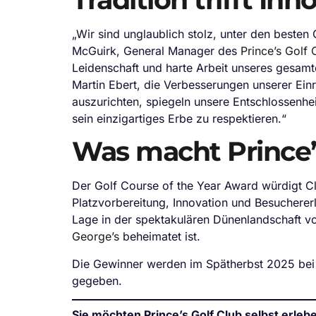
„Wir sind unglaublich stolz, unter den besten
McGuirk, General Manager des
Prince’s Golf 
Leidenschaft und harte Arbeit unseres gesamt
Martin Ebert, die Verbesserungen unserer Ei
auszurichten, spiegeln unsere Entschlossenhei
sein einzigartiges Erbe zu respektieren.“
Was macht Prince’
Der Golf Course of the Year Award würdigt C
Platzvorbereitung, Innovation und Besuchererle
Lage in der spektakulären Dünenlandschaft 
George’s
beheimatet ist.
Die Gewinner werden im Spätherbst 2025 bei 
gegeben.
Sie möchten Prince’s Golf Club selbst erleb