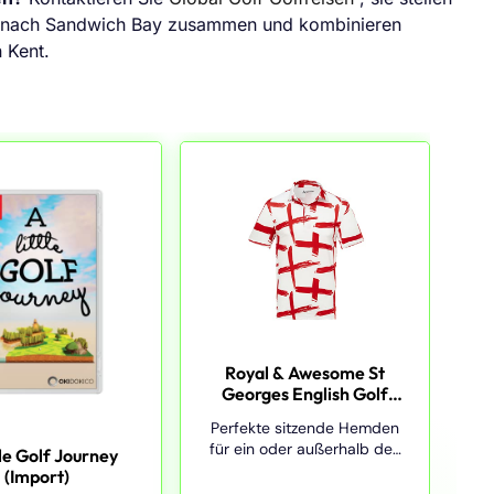
se nach Sandwich Bay zusammen und kombinieren
 Kent.
Royal & Awesome St
Georges English Golf
Poloshirts für Herren,
Perfekte sitzende Hemden
Golfshirts für Herren,
für ein oder außerhalb des
tle Golf Journey
Golfshirts Herren,
Golfplatzes: Das
(Import)
Golfshirts für Herren,
Kundenfeedback bestätigt,