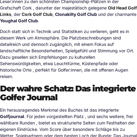
Leser:innen zu den schönsten Championship-Plätzen in der
Grafschaft Cork , darunter der majestätisch gelegene
Old Head Golf
Links
, der
Cork Golf Club
,
Clonakilty Golf Club
und der charmante
Youghal Golf Club
.
Doch statt sich in Technik und Statistiken zu verlieren, geht es in
diesem Werk um Atmosphäre. Die Platzbeschreibungen sind
detailreich und dennoch zugänglich, mit einem Fokus auf
landschaftliche Besonderheiten, Spielgefühl und Stimmung vor Ort.
Dazu gesellen sich Empfehlungen zu kulturellen
Sehenswürdigkeiten, etwa Leuchttürme, Küstenpfade oder
historische Orte , perfekt für Golfer:innen, die mit offenen Augen
reisen.
Der wahre Schatz: Das integrierte
Golfer Journal
Ein herausragendes Merkmal des Buches ist das integrierte
Golfjournal
. Für jeden vorgestellten Platz , und sechs weitere, frei
wählbare Runden , bietet es strukturierte Seiten zum Festhalten der
eigenen Eindrücke. Vom Score über besondere Schläge bis zu
Wetter, Spielpartnern oder dem besten Loch der Runde: Das Journal