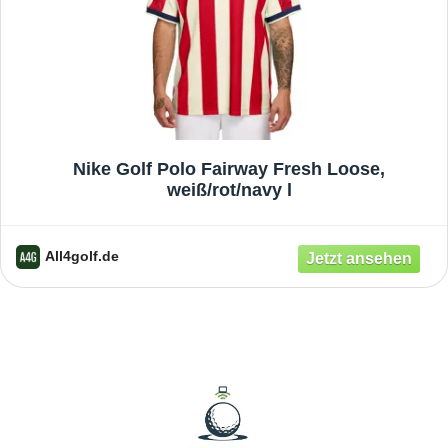
Nike Golf Polo Fairway Fresh Loose,
weiß/rot/navy l
All4golf.de