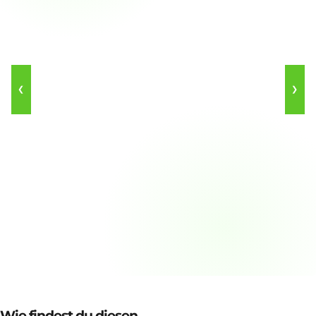
❮
❯
Wie findest du diesen