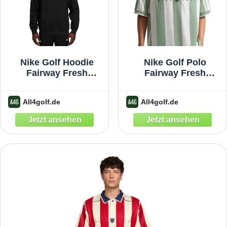
Nike Golf Hoodie
Nike Golf Polo
Fairway Fresh
Fairway Fresh
Oversized, schwarz
Loose, weiss/gruen
xxl
xxl
All4golf.de
All4golf.de