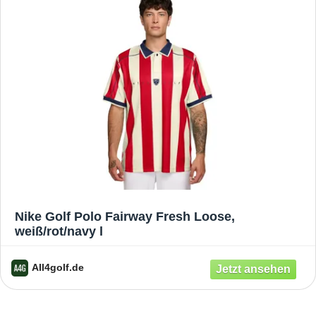
Nike Golf Polo Fairway Fresh Loose,
weiß/rot/navy l
All4golf.de