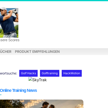
ssere Scores
ÜCHER
PRODUKT EMPFEHLUNGEN
hwortsuche:
Golf Hacks
Golftraining
HackMotion
 Online Training News