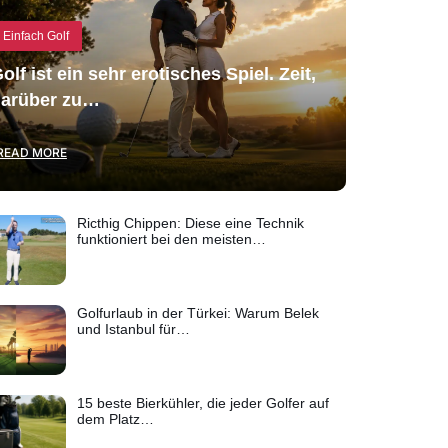
Einfach Golf
olf ist ein sehr erotisches Spiel. Zeit,
arüber zu…
READ MORE
Ricthig Chippen: Diese eine Technik
funktioniert bei den meisten…
Golfurlaub in der Türkei: Warum Belek
und Istanbul für…
15 beste Bierkühler, die jeder Golfer auf
dem Platz…