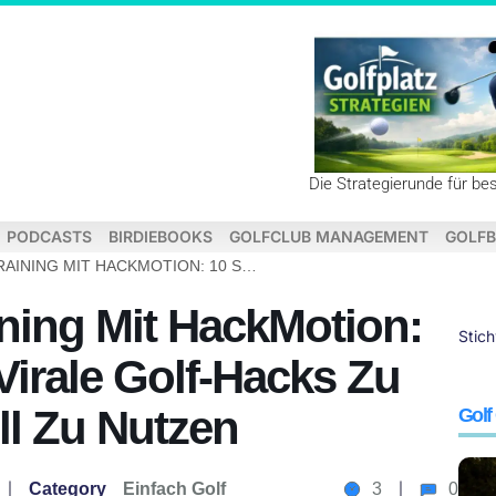
Die Strategierunde für be
PODCASTS
BIRDIEBOOKS
GOLFCLUB MANAGEMENT
GOLFB
ANTI-SLICE GOLF-TRAINING MIT HACKMOTION: 10 SCHRITTE, UM 50 VIRALE GOLF-HACKS ZU TESTEN UND SINNVOLL ZU NUTZEN
ining Mit HackMotion:
Stic
Virale Golf-Hacks Zu
ll Zu Nutzen
Golf
Category
Einfach Golf
3
0