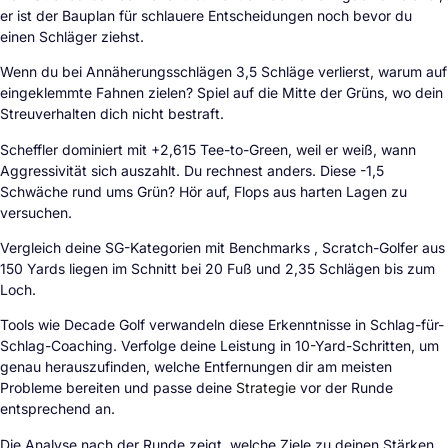
er ist der Bauplan für schlauere Entscheidungen noch bevor du
einen Schläger ziehst.
Wenn du bei Annäherungsschlägen 3,5 Schläge verlierst, warum auf
eingeklemmte Fahnen zielen? Spiel auf die Mitte der Grüns, wo dein
Streuverhalten dich nicht bestraft.
Scheffler dominiert mit +2,615 Tee-to-Green, weil er weiß, wann
Aggressivität sich auszahlt. Du rechnest anders. Diese -1,5
Schwäche rund ums Grün? Hör auf, Flops aus harten Lagen zu
versuchen.
Vergleich deine SG-Kategorien mit Benchmarks , Scratch-Golfer aus
150 Yards liegen im Schnitt bei 20 Fuß und 2,35 Schlägen bis zum
Loch.
Tools wie Decade Golf verwandeln diese Erkenntnisse in Schlag-für-
Schlag-Coaching. Verfolge deine Leistung in 10-Yard-Schritten, um
genau herauszufinden, welche Entfernungen dir am meisten
Probleme bereiten und passe deine
Strategie
vor der Runde
entsprechend an.
Die Analyse nach der Runde zeigt, welche Ziele zu deinen Stärken