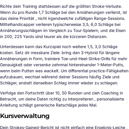
Richte dein Training stattdessen auf die größten Stroke-Verluste.
Wenn du pro Runde 1,7 Schläge bei den Annäherungen verlierst, ist
das deine Priorität , nicht irgendwelche zufälligen Range-Sessions.
Mittelhandicapper verlieren typischerweise 3,5, 6,0 Schläge bei
Annäherungsschlägen im Vergleich zu Tour-Spielern, und die Eisen
in 200, 225 Yards sind teurer als die kürzeren Distanzen.
Unterdessen kann das Kurzspiel noch weitere 1,5, 3,0 Schläge
kosten. Setz dir messbare Ziele: bring den 3-Hybrid für längere
Annäherungen in Form, trainiere Toe-und-Heel-Strike-Drills für mehr
Genauigkeit oder versenke zehnmal hintereinander 1-Meter-Putts,
wenn beim Putten was wackelt. Um differential practice-Fähigkeiten
aufzubauen, wechsel während deiner Sessions häufig Ziele und
Schläger, anstatt denselben Schlag immer wieder zu schlagen.
Verfolge den Fortschritt über 10, 50 Runden und zieh Coaching in
Betracht, um deine Daten richtig zu interpretieren , personalisierte
Anleitung schlägt generische Ratschläge jedes Mal.
Kursverwaltung
Dein Strokes-Gained-Bericht ist nicht einfach eine Ergebnis-Leiche ,