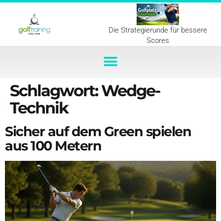
Die Strategierunde für bessere
Scores
Schlagwort:
Wedge-
Technik
Sicher auf dem Green spielen
aus 100 Metern