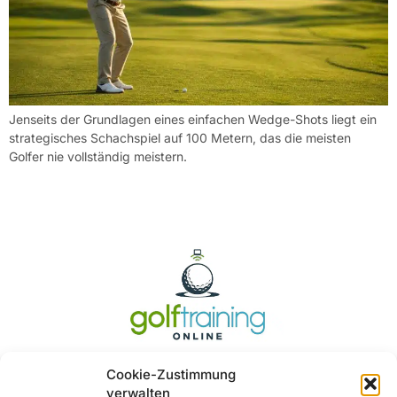
Jenseits der Grundlagen eines einfachen Wedge-Shots liegt ein
strategisches Schachspiel auf 100 Metern, das die meisten
Golfer nie vollständig meistern.
Cookie-Zustimmung
verwalten