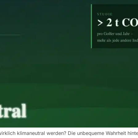
klich klimaneutral werden? Die unbequeme Wahrheit hinte