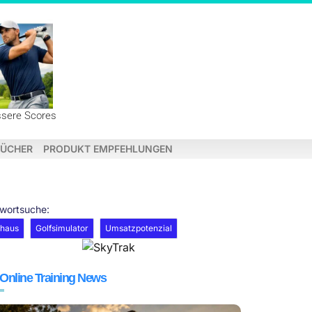
ssere Scores
ÜCHER
PRODUKT EMPFEHLUNGEN
hwortsuche:
bhaus
Golfsimulator
Umsatzpotenzial
 Online Training News