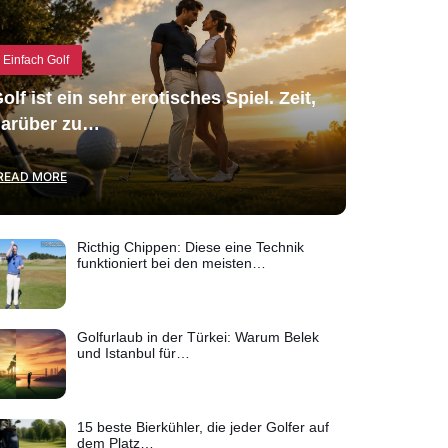
Einfach Golf
olf ist ein sehr erotisches Spiel. Zeit,
arüber zu…
READ MORE
Ricthig Chippen: Diese eine Technik
funktioniert bei den meisten…
Golfurlaub in der Türkei: Warum Belek
und Istanbul für…
15 beste Bierkühler, die jeder Golfer auf
dem Platz…