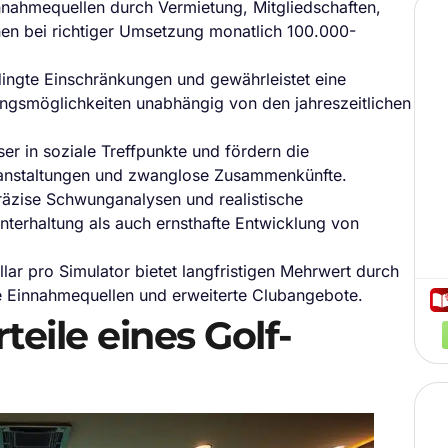
nnahmequellen durch Vermietung, Mitgliedschaften,
nen bei richtiger Umsetzung monatlich 100.000-
dingte Einschränkungen und gewährleistet eine
ungsmöglichkeiten unabhängig von den jahreszeitlichen
r in soziale Treffpunkte und fördern die
ranstaltungen und zwanglose Zusammenkünfte.
räzise Schwunganalysen und realistische
nterhaltung als auch ernsthafte Entwicklung von
A
lar pro Simulator bietet langfristigen Mehrwert durch
e Einnahmequellen und erweiterte Clubangebote.
R
teile eines Golf-
E