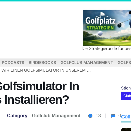
Die Strategierunde für be
PODCASTS
BIRDIEBOOKS
GOLFCLUB MANAGEMENT
GOLFB
SOLLTEN WIR EINEN GOLFSIMULATOR IN UNSEREM CLUBHAUS INSTALLIEREN?
olfsimulator In
Stic
Installieren?
Clu
Category
Golfclub Management
13
0
Golf