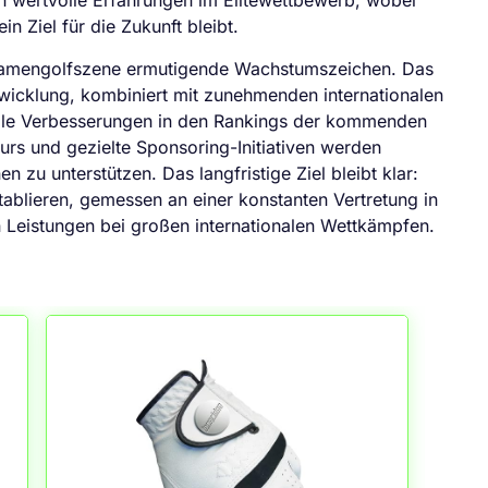
 wertvolle Erfahrungen im Elitewettbewerb, wobei
n Ziel für die Zukunft bleibt.
e Damengolfszene ermutigende Wachstumszeichen. Das
icklung, kombiniert mit zunehmenden internationalen
elle Verbesserungen in den Rankings der kommenden
ours und gezielte Sponsoring-Initiativen werden
n zu unterstützen. Das langfristige Ziel bleibt klar:
etablieren, gemessen an einer konstanten Vertretung in
 Leistungen bei großen internationalen Wettkämpfen.