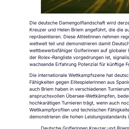
Die deutsche Damengolflandschaft wird derze
Kreuzer und Helen Briem angeführt, die die a
repräsentieren. Diese Athletinnen nehmen reg
weltweit teil und demonstrieren damit Deuts
wettbewerbsfähiger Golferinnen auf globaler
der Rolex-Rangliste vorgedrungen ist, signali
wachsende Erfahrung Potenzial für künftige Fo
Die internationale Wettkampfszene hat deutsc
Fähigkeiten gegen Elitespielerinnen aus Span
auch Briem haben in verschiedenen Turnierum
anspruchsvollen Übersee-Wettkämpfen, bedeu
hochkarätigen Turnieren trägt, wenn auch noch
Wettkampfprofilen und technischen Fähigkeite
demonstrieren die hohen Leistungsstandards i
Deutsche Golferinnen Kreuzer und Briem 