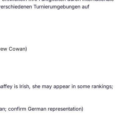
 verschiedenen Turnierumgebungen auf
rew Cowan
)
ffey is Irish, she may appear in some rankings;
ian; confirm German representation)