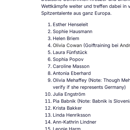
Wettkämpfe weiter und treffen dabei in
Spitzentalente aus ganz Europa.
Esther Henseleit
Sophie Hausmann
Helen Briem
Olivia Cowan
(Golftraining bei
And
Laura Fünfstück
Sophia Popov
Caroline Masson
Antonia Eberhard
Olivia Mehaffey (Note: Though Meha
verify if she represents Germany)
Julia Engström
Pia Babnik (Note: Babnik is Sloven
Krista Bakker
Linda Henriksson
Ann-Kathrin Lindner
Leonie Harm