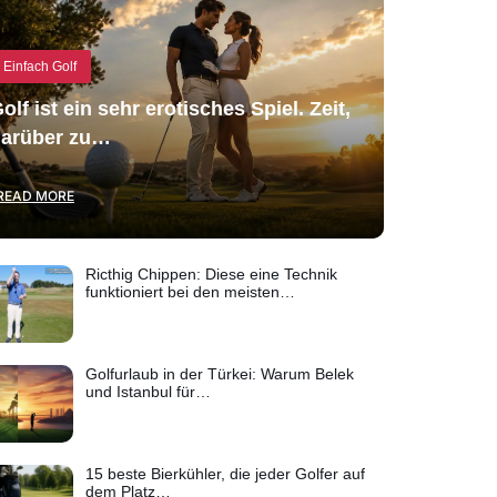
Einfach Golf
olf ist ein sehr erotisches Spiel. Zeit,
arüber zu…
READ MORE
Ricthig Chippen: Diese eine Technik
funktioniert bei den meisten…
Golfurlaub in der Türkei: Warum Belek
und Istanbul für…
15 beste Bierkühler, die jeder Golfer auf
dem Platz…