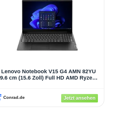
Lenovo Notebook V15 G4 AMN 82YU
9.6 cm (15.6 Zoll) Full HD AMD Ryzen 5
520U 16 GB RAM 512 GB SSD Deutsch,
QWERTZ Schwarz 82YU00JYGE
Conrad.de