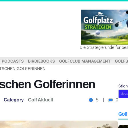
Die Strategierunde für be
PODCASTS
BIRDIEBOOKS
GOLFCLUB MANAGEMENT
GOLFB
UTSCHEN GOLFERINNEN
tschen Golferinnen
Stic
deut
Category
Golf Aktuell
5
0
Golf