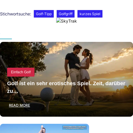
Stichwortsuche:
Golf-Tipp
Golfgriff
kurzes Spiel
Einfach Golf
Golf ist ein sehr erotisches Spiel. Zeit, darüber
zu…
READ MORE